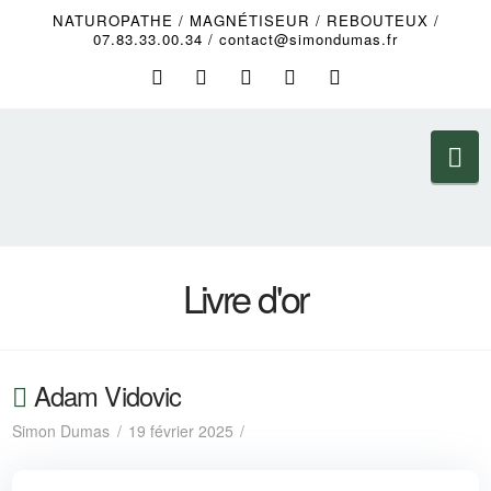
NATUROPATHE / MAGNÉTISEUR / REBOUTEUX /
07.83.33.00.34 / contact@simondumas.fr
Na
Livre d'or
Adam Vidovic
Simon Dumas
19 février 2025