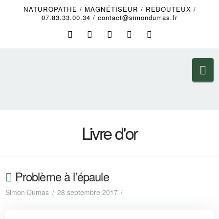
NATUROPATHE / MAGNÉTISEUR / REBOUTEUX /
07.83.33.00.34 / contact@simondumas.fr
Na
Livre d'or
Problème à l’épaule
Simon Dumas
28 septembre 2017