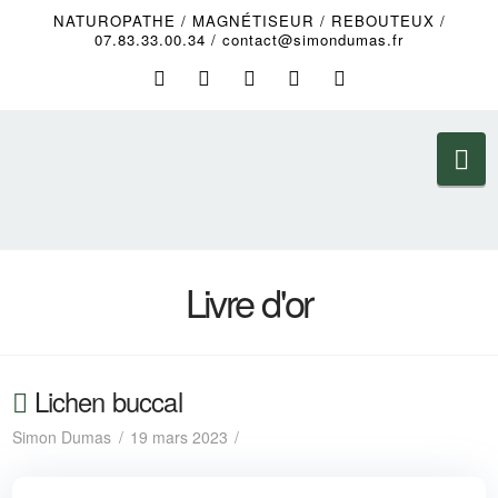
NATUROPATHE / MAGNÉTISEUR / REBOUTEUX /
07.83.33.00.34 / contact@simondumas.fr
Na
Livre d'or
Lichen buccal
Simon Dumas
19 mars 2023