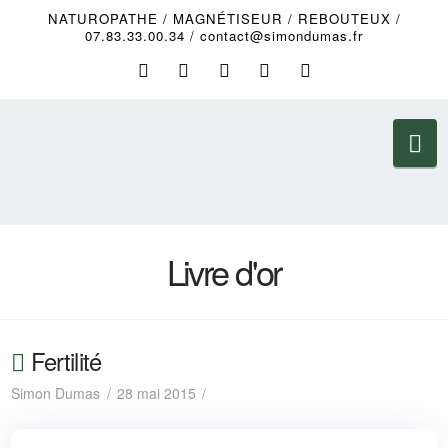
NATUROPATHE / MAGNÉTISEUR / REBOUTEUX /
07.83.33.00.34 / contact@simondumas.fr
Na
Livre d'or
Fertilité
Simon Dumas
28 mai 2015