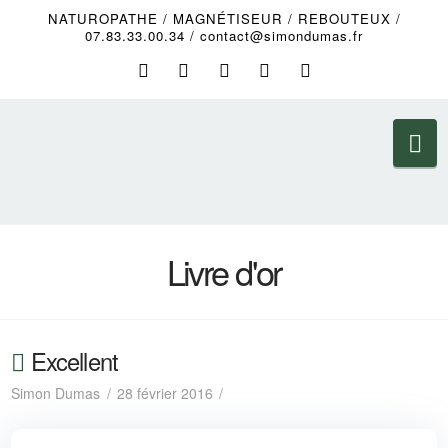
NATUROPATHE / MAGNÉTISEUR / REBOUTEUX /
07.83.33.00.34 / contact@simondumas.fr
Na
Livre d'or
Excellent
Simon Dumas
28 février 2016